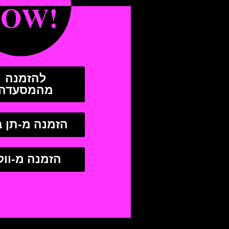
להזמנה
מהמסעדה
הזמנה מ-תן ב
הזמנה מ-וול