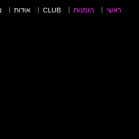
ראשי
הזמנות
CLUB
אודות
צ